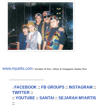
www.myartis.com
/ Sumber & foto: mStar & Instagram Jaafar Onn
________________________
FACEBOOK
::
FB GROUPS
::
INSTAGRAM
::
::
TWITTER
::
::
YOUTUBE
::
SANTAI
::
SEJARAH MYARTIS
::