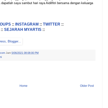
patlah saya sambut hari raya Aidilfitri bersama dengan keluarga
ROUPS
::
INSTAGRAM
::
TWITTER
::
::
SEJARAH MYARTIS
::
.com
Jam
5/06/2021 08:08:00 PM
ni
Home
Older Post