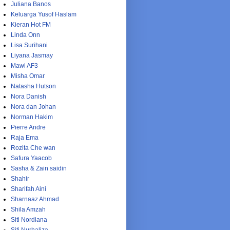
Juliana Banos
Keluarga Yusof Haslam
Kieran Hot FM
Linda Onn
Lisa Surihani
Liyana Jasmay
Mawi AF3
Misha Omar
Natasha Hutson
Nora Danish
Nora dan Johan
Norman Hakim
Pierre Andre
Raja Ema
Rozita Che wan
Safura Yaacob
Sasha & Zain saidin
Shahir
Sharifah Aini
Sharnaaz Ahmad
Shila Amzah
Siti Nordiana