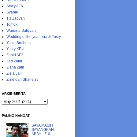
Siti Nurhaliza
Stacy AF6
Syanie
Tiz Zaqyah
Tomok
Wardina Safiyyah
Wedding of the year erra & Yusry
Yasin Brothers
Yusry KRU
Zahid AF2
Zed Zaidi
Ziana Zain
Ziela Jalil
Zizie dan Shaheizy
ARKIB BERITA
PALING HANGAT
SAYA MASIH
SAYANGKAN
ABBY - ZUL