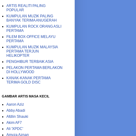
ARTIS REALITI PALING
POPULAR
KUMPULAN MUZIK PALING
BANYAK TERIMA ANUGERAH
KUMPULAN ROCK ORANG ASLI
PERTAMA
FILEM BOX-OFFICE MELAYU
PERTAMA
KUMPULAN MUZIK MALAYSIA
PERTAMA TERJUN
HELIKOPTER
PENGHIBUR TERBAIK ASIA
PELAKON PERTAMA BERLAKON
DI HOLLYWOOD
KANAK-KANAK PERTAMA
TERIMA GOLD DISC
GAMBAR ARTIS MASA KECIL
Aaron Aziz
Abby Abadi
Afdlin Shauki
Akim AF7
Ali 'XPDC'
Amyza Aznan