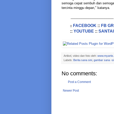
semoga cepat sembuh dan semoga da
tercinta minggu depan," katanya.
________________________
FACEBOOK
::
FB G
::
::
YOUTUBE
::
SANTAI
Artikel, video dan foto oleh:
www.myartis
Labels:
Berita sana sini
,
gambar sana -si
No comments:
Post a Comment
Newer Post