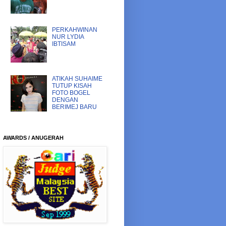
PERKAHWINAN
NUR LYDIA
IBTISAM
ATIKAH SUHAIME
TUTUP KISAH
FOTO BOGEL
DENGAN
BERIMEJ BARU
AWARDS / ANUGERAH