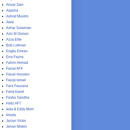
Anuar Zain
Aqasha
Ashraf Muslim
Awie
Azhar Sulaiman
Aziz M Osman
Azza Elite
Bob Lokman
Engku Emran
Erra Fazira
Fahrin Ahmad
Faizal AF4
Faizal Hussien
Faizal Ismail
Fara Fauzana
Farid Kamil
Fasha Sandha
Hafiz AF7
Ieda & Eddy Moin
Imuda
Jaclyn Victor
Jehan Miskin