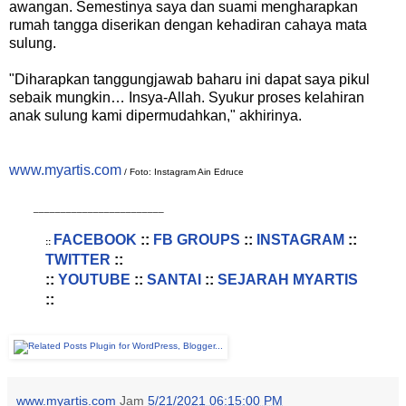
awangan. Semestinya saya dan suami mengharapkan
rumah tangga diserikan dengan kehadiran cahaya mata
sulung.
"Diharapkan tanggungjawab baharu ini dapat saya pikul
sebaik mungkin… Insya-Allah. Syukur proses kelahiran
anak sulung kami dipermudahkan," akhirinya.
www.myartis.com
/ Foto: Instagram Ain Edruce
________________________
FACEBOOK
::
FB GROUPS
::
INSTAGRAM
::
::
TWITTER
::
::
YOUTUBE
::
SANTAI
::
SEJARAH MYARTIS
::
www.myartis.com
Jam
5/21/2021 06:15:00 PM