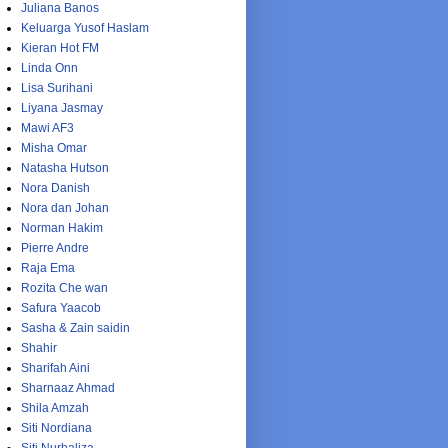
Juliana Banos
Keluarga Yusof Haslam
Kieran Hot FM
Linda Onn
Lisa Surihani
Liyana Jasmay
Mawi AF3
Misha Omar
Natasha Hutson
Nora Danish
Nora dan Johan
Norman Hakim
Pierre Andre
Raja Ema
Rozita Che wan
Safura Yaacob
Sasha & Zain saidin
Shahir
Sharifah Aini
Sharnaaz Ahmad
Shila Amzah
Siti Nordiana