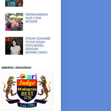
PERKAHWINAN
NUR LYDIA
IBTISAM
ATIKAH SUHAIME
TUTUP KISAH
FOTO BOGEL
DENGAN
BERIMEJ BARU
AWARDS / ANUGERAH