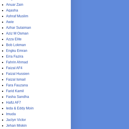
Anuar Zain
Aqasha
Ashraf Muslim
Awie
Azhar Sulaiman
Aziz M Osman
Azza Elite
Bob Lokman
Engku Emran
Erra Fazira
Fahrin Ahmad
Faizal AF4
Faizal Hussien
Faizal Ismail
Fara Fauzana
Farid Kamil
Fasha Sandha
Hafiz AF7
Ieda & Eddy Moin
Imuda
Jaclyn Victor
Jehan Miskin