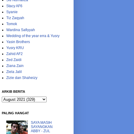
Siti Nurhaliza
Stacy AF6
Syanie
Tiz Zaqyah
Tomok
Wardina Safiyyah
Wedding of the year erra & Yusry
Yasin Brothers
Yusry KRU
Zahid AF2
Zed Zaidi
Ziana Zain
Ziela Jalil
Zizie dan Shaheizy
ARKIB BERITA
PALING HANGAT
SAYA MASIH
SAYANGKAN
ABBY - ZUL