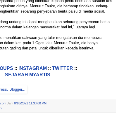
kerjasama penuh yang diberikan kepada pihak berkuasa susulan kes
enghukum dirinya. Menurut Tauke, dia berharap tindakan undang-
nghentikan sebarang penyebaran berita palsu di media sosial.
ndang-undang ini dapat menghentikan sebarang penyebaran berita
norma dalam kalangan masyarakat hari ini," ujarnya lagi.
ke menafikan dakwaan yang tular mengatakan dia membawa
kan dalam kes pada 1 Ogos lalu. Menurut Tauke, dia hanya
an gading dan petai untuk diberikan kepada isterinya.
ROUPS
::
INSTAGRAM
::
TWITTER
::
::
SEJARAH MYARTIS
::
.com
Jam
8/18/2021 11:33:00 PM
ni