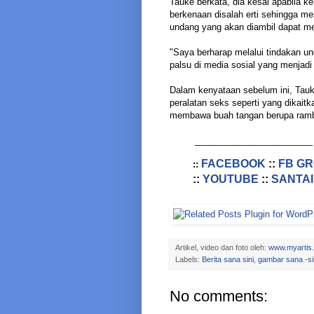
Tauke berkata, dia kesal apabila 
berkenaan disalah erti sehingga m
undang yang akan diambil dapat me
"Saya berharap melalui tindakan u
palsu di media sosial yang menjadi 
Dalam kenyataan sebelum ini, Tau
peralatan seks seperti yang dikait
membawa buah tangan berupa rambut
________________________
FACEBOOK
::
FB G
::
::
YOUTUBE
::
SANTAI
Artikel, video dan foto oleh:
www.myartis
Labels:
Berita sana sini
,
gambar sana -si
No comments: