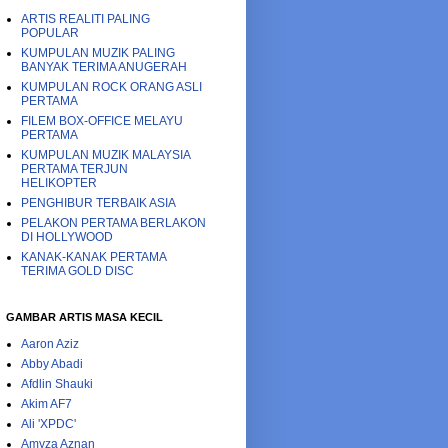
ARTIS REALITI PALING
POPULAR
KUMPULAN MUZIK PALING
BANYAK TERIMA ANUGERAH
KUMPULAN ROCK ORANG ASLI
PERTAMA
FILEM BOX-OFFICE MELAYU
PERTAMA
KUMPULAN MUZIK MALAYSIA
PERTAMA TERJUN
HELIKOPTER
PENGHIBUR TERBAIK ASIA
PELAKON PERTAMA BERLAKON
DI HOLLYWOOD
KANAK-KANAK PERTAMA
TERIMA GOLD DISC
GAMBAR ARTIS MASA KECIL
Aaron Aziz
Abby Abadi
Afdlin Shauki
Akim AF7
Ali 'XPDC'
Amyza Aznan