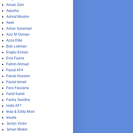
Anuar Zain
Aqasha
Ashraf Muslim
Awie
Azhar Sulaiman
Aziz M Osman
Azza Elite
Bob Lokman
Engku Emran
Erra Fazira
Fahrin Ahmad
Faizal AF4
Faizal Hussien
Faizal Ismail
Fara Fauzana
Farid Kamil
Fasha Sandha
Hafiz AF7
Ieda & Eddy Moin
Imuda
Jaclyn Victor
Jehan Miskin