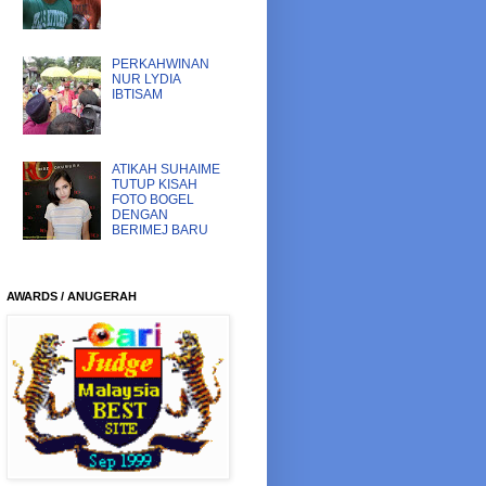
PERKAHWINAN
NUR LYDIA
IBTISAM
ATIKAH SUHAIME
TUTUP KISAH
FOTO BOGEL
DENGAN
BERIMEJ BARU
AWARDS / ANUGERAH