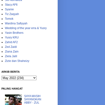
Siti Nurhaliza
Stacy AF6
Syanie
Tiz Zaqyah
Tomok
Wardina Safiyyah
Wedding of the year erra & Yusry
Yasin Brothers
Yusry KRU
Zahid AF2
Zed Zaidi
Ziana Zain
Ziela Jalil
Zizie dan Shaheizy
ARKIB BERITA
PALING HANGAT
SAYA MASIH
SAYANGKAN
ABBY - ZUL