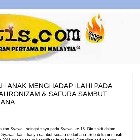
H ANAK MENGHADAP ILAHI PADA
SAHRONIZAM & SAFURA SAMBUT
HANA
ulan Syawal, seingat saya pada Syawal ke-13. Dia sakit dalam
kali Syawal, kami hanya sambut secara sederhana. Sebab kami masih