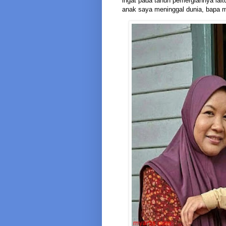
ingat pada tahun pemergiannya iait
anak saya meninggal dunia, bapa m