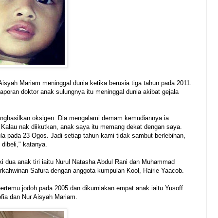
syah Mariam meninggal dunia ketika berusia tiga tahun pada 2011.
poran doktor anak sulungnya itu meninggal dunia akibat gejala
enghasilkan oksigen. Dia mengalami demam kemudiannya ia
Kalau nak diikutkan, anak saya itu memang dekat dengan saya.
la pada 23 Ogos. Jadi setiap tahun kami tidak sambut berlebihan,
 dibeli," katanya.
iki dua anak tiri iaitu Nurul Natasha Abdul Rani dan Muhammad
erkahwinan Safura dengan anggota kumpulan Kool, Hairie Yaacob.
rtemu jodoh pada 2005 dan dikurniakan empat anak iaitu Yusoff
ofia dan Nur Aisyah Mariam.