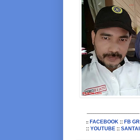
________________________
FACEBOOK
::
FB G
::
::
YOUTUBE
::
SANTAI