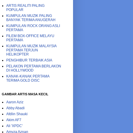
ARTIS REALITI PALING
POPULAR
KUMPULAN MUZIK PALING
BANYAK TERIMA ANUGERAH
KUMPULAN ROCK ORANG ASLI
PERTAMA
FILEM BOX-OFFICE MELAYU
PERTAMA
KUMPULAN MUZIK MALAYSIA
PERTAMA TERJUN
HELIKOPTER
PENGHIBUR TERBAIK ASIA
PELAKON PERTAMA BERLAKON
DI HOLLYWOOD
KANAK-KANAK PERTAMA
TERIMA GOLD DISC
GAMBAR ARTIS MASA KECIL
Aaron Aziz
Abby Abadi
Afdlin Shauki
Akim AF7
Ali 'XPDC'
Amyza Aznan