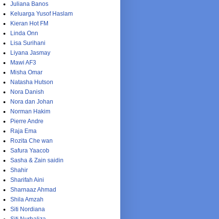
Juliana Banos
Keluarga Yusof Haslam
Kieran Hot FM
Linda Onn
Lisa Surihani
Liyana Jasmay
Mawi AF3
Misha Omar
Natasha Hutson
Nora Danish
Nora dan Johan
Norman Hakim
Pierre Andre
Raja Ema
Rozita Che wan
Safura Yaacob
Sasha & Zain saidin
Shahir
Sharifah Aini
Sharnaaz Ahmad
Shila Amzah
Siti Nordiana