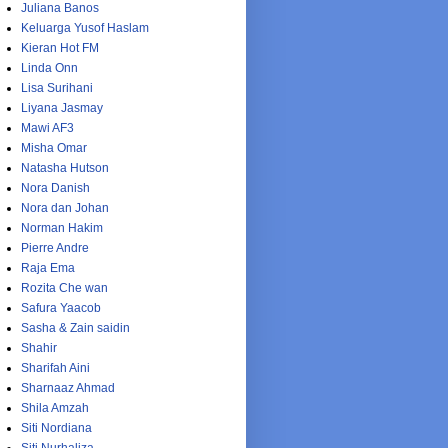
Juliana Banos
Keluarga Yusof Haslam
Kieran Hot FM
Linda Onn
Lisa Surihani
Liyana Jasmay
Mawi AF3
Misha Omar
Natasha Hutson
Nora Danish
Nora dan Johan
Norman Hakim
Pierre Andre
Raja Ema
Rozita Che wan
Safura Yaacob
Sasha & Zain saidin
Shahir
Sharifah Aini
Sharnaaz Ahmad
Shila Amzah
Siti Nordiana