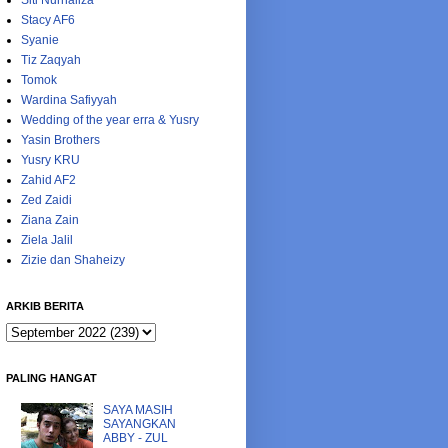
Siti Nurhaliza
Stacy AF6
Syanie
Tiz Zaqyah
Tomok
Wardina Safiyyah
Wedding of the year erra & Yusry
Yasin Brothers
Yusry KRU
Zahid AF2
Zed Zaidi
Ziana Zain
Ziela Jalil
Zizie dan Shaheizy
ARKIB BERITA
PALING HANGAT
SAYA MASIH
SAYANGKAN
ABBY - ZUL