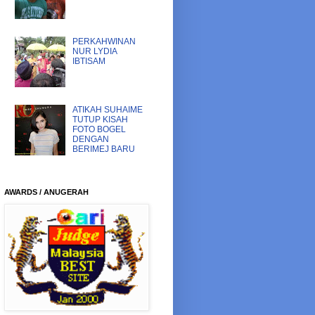
PERKAHWINAN
NUR LYDIA
IBTISAM
ATIKAH SUHAIME
TUTUP KISAH
FOTO BOGEL
DENGAN
BERIMEJ BARU
AWARDS / ANUGERAH