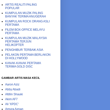
ARTIS REALITI PALING
POPULAR
KUMPULAN MUZIK PALING
BANYAK TERIMA ANUGERAH
KUMPULAN ROCK ORANG ASLI
PERTAMA
FILEM BOX-OFFICE MELAYU
PERTAMA
KUMPULAN MUZIK MALAYSIA
PERTAMA TERJUN
HELIKOPTER
PENGHIBUR TERBAIK ASIA
PELAKON PERTAMA BERLAKON
DI HOLLYWOOD
KANAK-KANAK PERTAMA
TERIMA GOLD DISC
GAMBAR ARTIS MASA KECIL
Aaron Aziz
Abby Abadi
Afdlin Shauki
Akim AF7
Ali 'XPDC'
Amyza Aznan