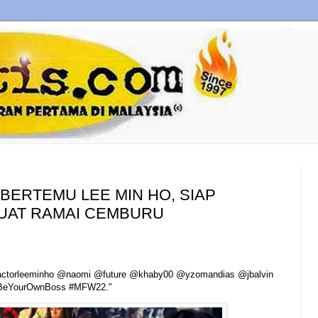
 BERTEMU LEE MIN HO, SIAP
UAT RAMAI CEMBURU
 @actorleeminho @naomi @future @khaby00 @yzomandias @jbalvin
s #BeYourOwnBoss #MFW22."