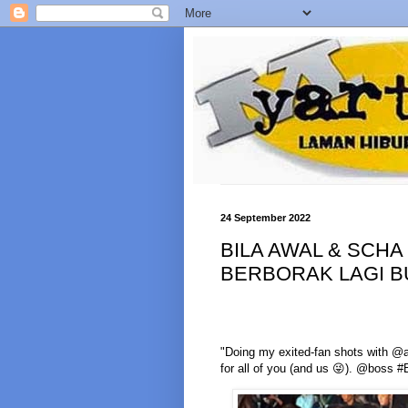
24 September 2022
BILA AWAL & SCHA
BERBORAK LAGI B
"Doing my exited-fan shots with
for all of you (and us 😜). @bos