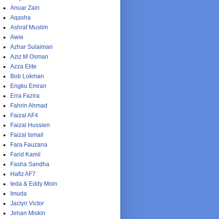
Anuar Zain
Aqasha
Ashraf Muslim
Awie
Azhar Sulaiman
Aziz M Osman
Azza Elite
Bob Lokman
Engku Emran
Erra Fazira
Fahrin Ahmad
Faizal AF4
Faizal Hussien
Faizal Ismail
Fara Fauzana
Farid Kamil
Fasha Sandha
Hafiz AF7
Ieda & Eddy Moin
Imuda
Jaclyn Victor
Jehan Miskin