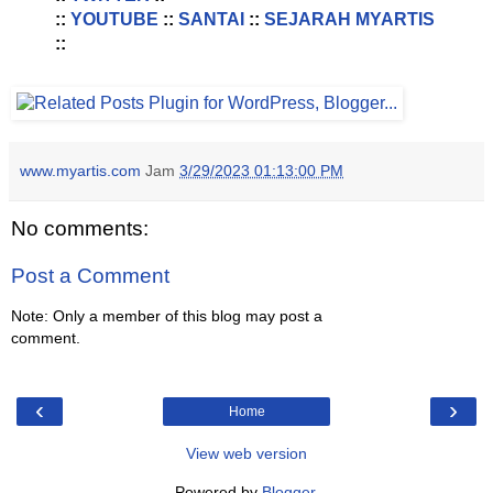
::
YOUTUBE
::
SANTAI
::
SEJARAH MYARTIS
::
www.myartis.com
Jam
3/29/2023 01:13:00 PM
No comments:
Post a Comment
Note: Only a member of this blog may post a
comment.
‹
›
Home
View web version
Powered by
Blogger
.