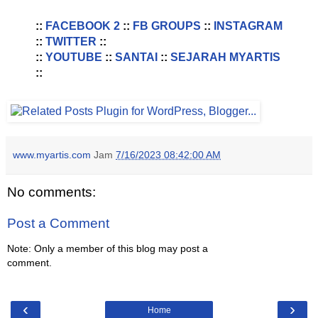
::
FACEBOOK 2
::
FB GROUPS
::
INSTAGRAM
::
TWITTER
::
::
YOUTUBE
::
SANTAI
::
SEJARAH MYARTIS
::
www.myartis.com
Jam
7/16/2023 08:42:00 AM
No comments:
Post a Comment
Note: Only a member of this blog may post a
comment.
‹
›
Home