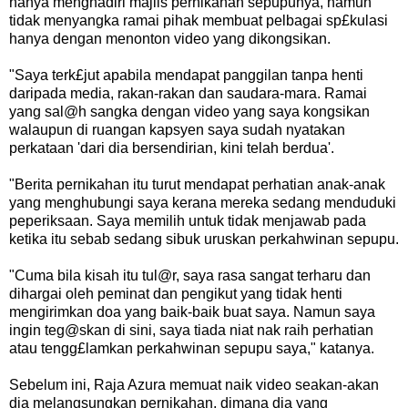
hanya menghadiri majlis pernikahan sepupunya, namun
tidak menyangka ramai pihak membuat pelbagai sp£kulasi
hanya dengan menonton video yang dikongsikan.
"Saya terk£jut apabila mendapat panggilan tanpa henti
daripada media, rakan-rakan dan saudara-mara. Ramai
yang sal@h sangka dengan video yang saya kongsikan
walaupun di ruangan kapsyen saya sudah nyatakan
perkataan 'dari dia bersendirian, kini telah berdua'.
"Berita pernikahan itu turut mendapat perhatian anak-anak
yang menghubungi saya kerana mereka sedang menduduki
peperiksaan. Saya memilih untuk tidak menjawab pada
ketika itu sebab sedang sibuk uruskan perkahwinan sepupu.
"Cuma bila kisah itu tul@r, saya rasa sangat terharu dan
dihargai oleh peminat dan pengikut yang tidak henti
mengirimkan doa yang baik-baik buat saya. Namun saya
ingin teg@skan di sini, saya tiada niat nak raih perhatian
atau tengg£lamkan perkahwinan sepupu saya," katanya.
Sebelum ini, Raja Azura memuat naik video seakan-akan
dia melangsungkan pernikahan, dimana dia yang