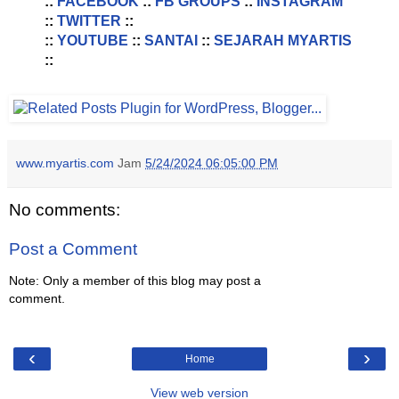
::
FACEBOOK
::
FB GROUPS
::
INSTAGRAM
::
TWITTER
::
::
YOUTUBE
::
SANTAI
::
SEJARAH MYARTIS
::
www.myartis.com
Jam
5/24/2024 06:05:00 PM
No comments:
Post a Comment
Note: Only a member of this blog may post a
comment.
‹
›
Home
View web version