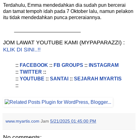
Terdahulu, Emma mendedahkan dia sudah pun bercerai
dan tamat tempoh idah pada 7 Oktober lalu, namun pelakon
itu tidak mendedahkan punca perceraiannya.
________________________
JOM LAWAT YOUTUBE KAMI (MYPAPARAZZI) :
KLIK DI SINI..!!
::
FACEBOOK
::
FB GROUPS
::
INSTAGRAM
::
TWITTER
::
::
YOUTUBE
::
SANTAI
::
SEJARAH MYARTIS
::
www.myartis.com
Jam
5/21/2025 01:45:00 PM
No comments: