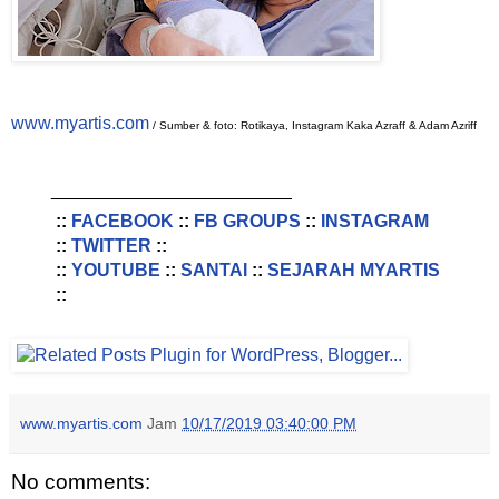
www.myartis.com
/ Sumber & foto: Rotikaya, Instagram Kaka Azraff & Adam Azriff
________________________
::
FACEBOOK
::
FB GROUPS
::
INSTAGRAM
::
TWITTER
::
::
YOUTUBE
::
SANTAI
::
SEJARAH MYARTIS
::
www.myartis.com
Jam
10/17/2019 03:40:00 PM
No comments: