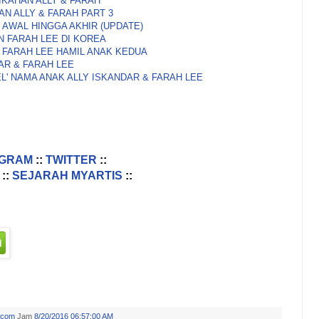
KAHAN ALLY & FARAH
N ALLY & FARAH PART 3
 AWAL HINGGA AKHIR (UPDATE)
N FARAH LEE DI KOREA
A FARAH LEE HAMIL ANAK KEDUA
AR & FARAH LEE
L' NAMA ANAK ALLY ISKANDAR & FARAH LEE
AGRAM
::
TWITTER
::
::
SEJARAH MYARTIS
::
.com
Jam
8/20/2016 06:57:00 AM