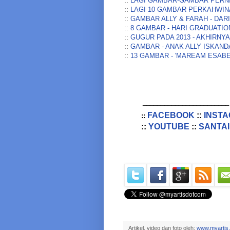
::
LAGI GAMBAR-GAMBAR PERNI
::
LAGI 10 GAMBAR PERKAHWINA
::
GAMBAR ALLY & FARAH - DARI
::
8 GAMBAR - HARI GRADUATIO
::
GUGUR PADA 2013 - AKHIRNY
::
GAMBAR - ANAK ALLY ISKAND
::
13 GAMBAR - 'MAREAM ESABE
________________________
FACEBOOK
::
INST
::
::
YOUTUBE
::
SANTAI
Artikel, video dan foto oleh:
www.myartis