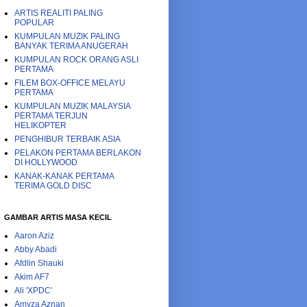
ARTIS REALITI PALING
POPULAR
KUMPULAN MUZIK PALING
BANYAK TERIMA ANUGERAH
KUMPULAN ROCK ORANG ASLI
PERTAMA
FILEM BOX-OFFICE MELAYU
PERTAMA
KUMPULAN MUZIK MALAYSIA
PERTAMA TERJUN
HELIKOPTER
PENGHIBUR TERBAIK ASIA
PELAKON PERTAMA BERLAKON
DI HOLLYWOOD
KANAK-KANAK PERTAMA
TERIMA GOLD DISC
GAMBAR ARTIS MASA KECIL
Aaron Aziz
Abby Abadi
Afdlin Shauki
Akim AF7
Ali 'XPDC'
Amyza Aznan