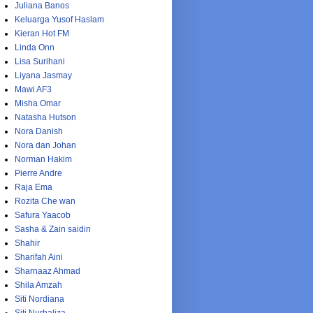
Juliana Banos
Keluarga Yusof Haslam
Kieran Hot FM
Linda Onn
Lisa Surihani
Liyana Jasmay
Mawi AF3
Misha Omar
Natasha Hutson
Nora Danish
Nora dan Johan
Norman Hakim
Pierre Andre
Raja Ema
Rozita Che wan
Safura Yaacob
Sasha & Zain saidin
Shahir
Sharifah Aini
Sharnaaz Ahmad
Shila Amzah
Siti Nordiana