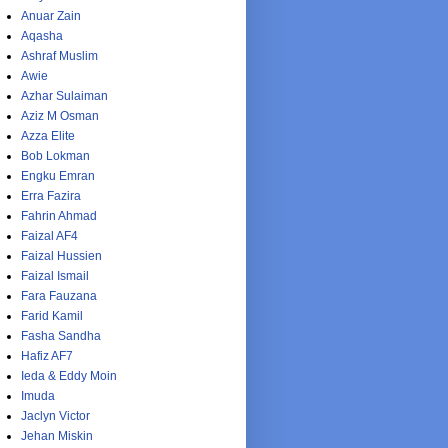
Anuar Zain
Aqasha
Ashraf Muslim
Awie
Azhar Sulaiman
Aziz M Osman
Azza Elite
Bob Lokman
Engku Emran
Erra Fazira
Fahrin Ahmad
Faizal AF4
Faizal Hussien
Faizal Ismail
Fara Fauzana
Farid Kamil
Fasha Sandha
Hafiz AF7
Ieda & Eddy Moin
Imuda
Jaclyn Victor
Jehan Miskin