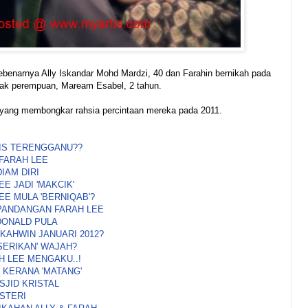
benarnya Ally Iskandar Mohd Mardzi, 40 dan Farahin bernikah pada
nak perempuan, Maream Esabel, 2 tahun.
yang membongkar rahsia percintaan mereka pada 2011.
DIS TERENGGANU??
 FARAH LEE
IAM DIRI
EE JADI 'MAKCIK'
EE MULA 'BERNIQAB'?
 PANDANGAN FARAH LEE
DONALD PULA
 KAHWIN JANUARI 2012?
'SERIKAN' WAJAH?
H LEE MENGAKU..!
 KERANA 'MATANG'
SJID KRISTAL
ISTERI