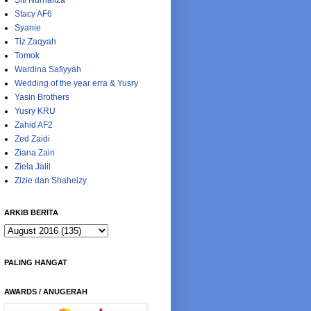
Siti Nurhaliza
Stacy AF6
Syanie
Tiz Zaqyah
Tomok
Wardina Safiyyah
Wedding of the year erra & Yusry
Yasin Brothers
Yusry KRU
Zahid AF2
Zed Zaidi
Ziana Zain
Ziela Jalil
Zizie dan Shaheizy
ARKIB BERITA
PALING HANGAT
AWARDS / ANUGERAH