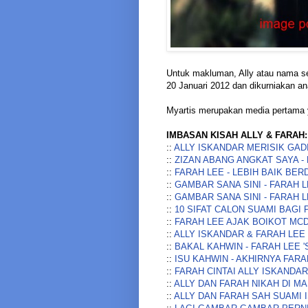
Untuk makluman, Ally atau nama se
20 Januari 2012 dan dikurniakan a
Myartis merupakan media pertama 
IMBASAN KISAH ALLY & FARAH:
::
ALLY ISKANDAR MERISIK GA
::
ZIZAN ABANG ANGKAT SAYA -
::
FARAH LEE - LEBIH BAIK BERD
::
GAMBAR SANA SINI - FARAH L
::
GAMBAR SANA SINI - FARAH L
::
10 SIFAT CALON SUAMI BAGI
::
FARAH LEE AJAK BOIKOT MC
::
ALLY ISKANDAR & FARAH LEE
::
BAKAL KAHWIN - FARAH LEE 
::
ISU KAHWIN - AKHIRNYA FARA
::
FARAH CINTAI ALLY ISKANDAR
::
ALLY DAN FARAH NIKAH DI MA
::
ALLY DAN FARAH SAH SUAMI 